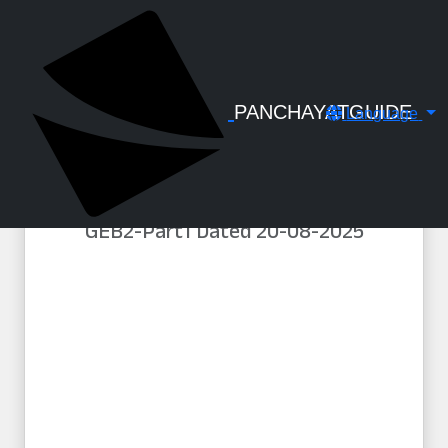
← Back to Digital Gallery
സമ്പൂർണ ഡിജിറ്റൽ സാക്ഷരത
പദ്ധതിയായ ഡിജി കേരളം
പദ്ധതിയുടെ പൂർത്തീകരണ
PANCHAYATGUIDE
Language
പ്രഖ്യാപനം - തദ്ദേശ
സ്ഥാപനങ്ങളുടെ തനത് ഫണ്ടിൽ
നിന്നും തുക ചെലവഴിക്കുന്നതിന്
അനുമതി - LSGD/PD/50241/2023-
GEB2-Part1 Dated 20-08-2025