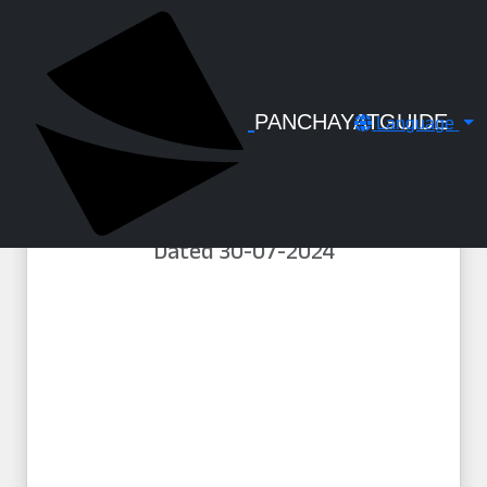
← Back to Digital Gallery
തദ്ദേശസ്വയംഭരണ
സ്ഥാപനങ്ങളിൽ ഈടാക്കുന്ന
നിലവിലുള്ള കെട്ടിട നിർമ്മാണ
PANCHAYATGUIDE
Language
പെർമ്മിറ്റ് ഫീസ്, അപേക്ഷ ഫീസ്,
സ്ക്രുട്ട്നി ഫീസ് എന്നിവ 01-08-
2024 മുതൽ പ്രബല്യത്തിൽ കുറവ്
വരുത്തി - G.O(MS)No.97/2024/LSGD
Dated 30-07-2024