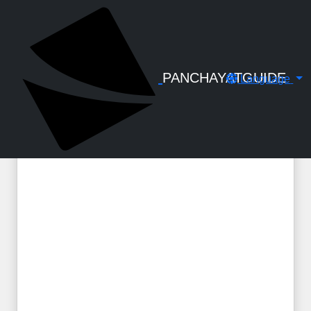
← Back to Digital Gallery
പൊതു സ്ഥലമാറ്റം - ചുമതല
നിർവ്വഹണം (Charge Arrangements)
- നിർദ്ദേശങ്ങൾ - Circular
PANCHAYATGUIDE
Language
No.LSGD/PD/335/2025-DED1 Dated
29-05-2025