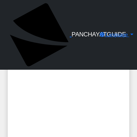
← Back to Digital Gallery
ജനന മരണ വിവാഹ
രജിസ്ട്രേഷൻ സർക്കുലർ 2017 -
സംശയങ്ങളും മറുപടികളും
PANCHAYATGUIDE
Language
സഹിതം