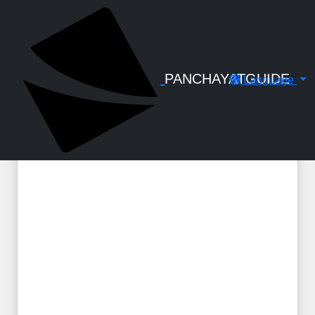
← Back to Digital Gallery
പട്ടികജാതി/പട്ടികവർഗ്ഗ ഉപപദ്ധതി
ഫണ്ടുകളുടെ കാര്യക്ഷമമായ
വിനിയോഗം -
PANCHAYATGUIDE
Language
അധികമാർഗ്ഗനിർദ്ദേശങ്ങൾ -
G.O(MS)No.168/2025/LSGD Dated 23-
09-2025