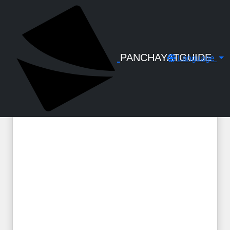
← Back to Digital Gallery
തൊഴിൽ നികുതി പരിഷ്കരണ
ഉത്തരവ് / Profession Tax Revision
Order - 1149/2024/LSGD
PANCHAYATGUIDE
Language