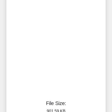
File Size:
901.59 KB