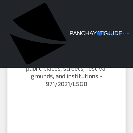
← Back to Digital Gallery
പൊതു സ്ഥലങ്ങൾ
തെരുവോരങ്ങളിൾ ഉത്സവ
പറമ്പുകൾ, സ്ഥാപനങ്ങൾ
PANCHAYATGUIDE
Language
എന്നിവചങ്ങളിൽ പച്ച
കുത്തുന്നതിന് നിയന്ത്രണങ്ങൾ
ഏർപ്പെടുത്തി ഉത്തരവ് / Order
imposing restrictions on tattooing in
public places, streets, festival
grounds, and institutions -
971/2021/LSGD